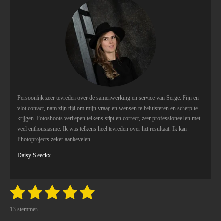
4
r
r
r
r
.
e
e
e
e
8
2
n
n
n
n
3
5
2
9
4
1
Persoonlijk zeer tevreden over de samenwerking en service van Serge. Fijn en
1
vlot contact, nam zijn tijd om mijn vraag en wensen te beluisteren en scherp te
7
krijgen. Fotoshoots verliepen telkens stipt en correct, zeer professioneel en met
6
veel enthousiasme. Ik was telkens heel tevreden over het resultaat. Ik kan
4
Photoprojects zeker aanbevelen
7
Daisy Sleeckx
s
t
e
r
1
2
3
4
5
S
R
t
r
a
s
s
s
s
s
e
e
13 stemmen
t
m
m
n
i