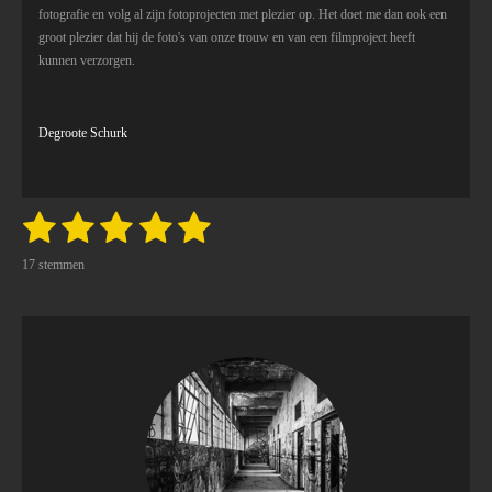
5
fotografie en volg al zijn fotoprojecten met plezier op. Het doet me dan ook een
2
groot plezier dat hij de foto's van onze trouw en van een filmproject heeft
9
kunnen verzorgen.
s
t
e
Degroote Schurk
r
r
e
n
1
2
3
4
5
S
R
t
a
s
s
s
s
s
e
17 stemmen
t
m
m
t
t
t
t
t
i
e
n
n
e
e
e
e
e
g
r
r
r
r
r
:
4
r
r
r
r
.
e
e
e
e
9
4
n
n
n
n
1