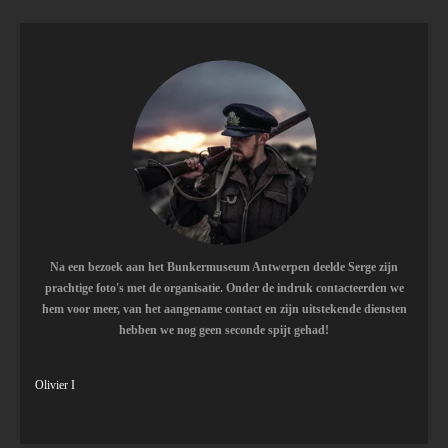
t
t
t
t
t
e
n
n
e
e
e
e
e
g
r
r
r
r
r
:
5
r
r
r
r
s
e
e
e
e
t
e
n
n
n
n
r
r
e
n
Na een bezoek aan het Bunkermuseum Antwerpen deelde Serge zijn
prachtige foto's met de organisatie. Onder de indruk contacteerden we
hem voor meer, van het aangename contact en zijn uitstekende diensten
hebben we nog geen seconde spijt gehad!
Olivier I