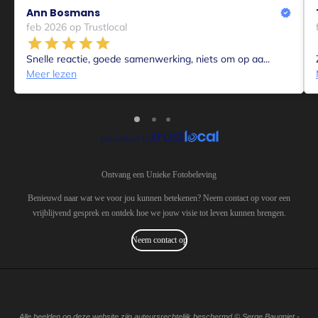
Ann Bosmans
feb 2026 op Trustlocal
Snelle reactie, goede samenwerking, niets om op aa...
Meer lezen
provided by
Ontvang een Unieke Fotobeleving
Benieuwd naar wat we voor jou kunnen betekenen? Neem contact op voor een
vrijblijvend gesprek en ontdek hoe we jouw visie tot leven kunnen brengen.
Neem contact op
Alle beelden op deze website zijn auteursrechtelijk beschermd © Serge Baugniet -