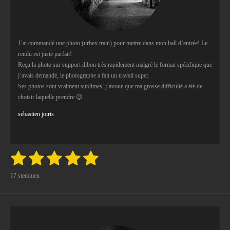
1
7
6
4
J’ai commandé une photo (urbex train) pour mettre dans mon hall d’entrée! Le
7
rendu est juste parfait!
0
Reçu la photo sur support dibon très rapidement malgré le format spécifique que
5
j’avais demandé, le photographe a fait un travail super.
8
Ses photos sont vraiment sublimes, j’avoue que ma grosse difficulté a été de
8
choisir laquelle prendre 😉
2
s
sebastien joiris
t
e
r
1
2
3
4
5
r
S
R
t
e
a
s
s
s
s
s
e
n
17 stemmen
t
m
m
t
t
t
t
t
i
e
n
n
e
e
e
e
e
g
r
r
r
r
r
: