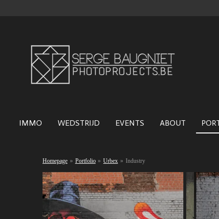
Ga
direct
naar
de
hoofdinhoud
IMMO
WEDSTRIJD
EVENTS
ABOUT
POR
Homepage
»
Portfolio
»
Urbex
»
Industry