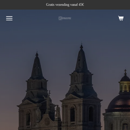
Gratis vezending vanaf 45€
Ga
direct
naar
de
hoofdinhoud